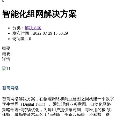

智能化组网解决方案
分类：
解决方案
发布时间：
2022-07-29 15:50:29
访问量：
0
概要:
概要:
详情
智简网络
智简网络解决方案，在物理网络和商业意图之间构建一个数字
孪生世界（Digital Twin）， 通过理解业务意图、自动化网络
策略部署和持续优化，为每用户提供每时刻、每应用的极 致
体验，抵御无处不在的未知威胁，为企业构建一个智慧、极