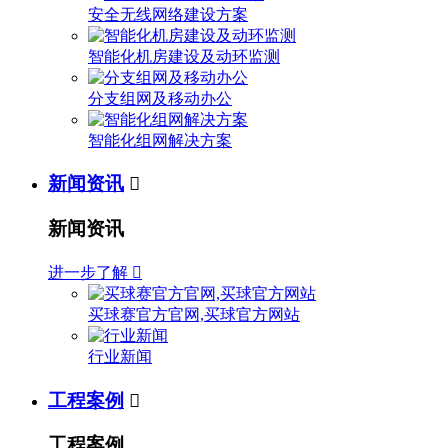
安全无线网络建设方案
智能化机房建设及动环监测
分支组网及移动办公
智能化组网解决方案
新闻资讯

新闻资讯
进一步了解

买球赛官方官网,买球官方网站
行业新闻
工程案例

工程案例