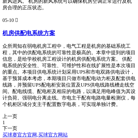
新风进风。 机房的新风系统可以确保机房空调正常运行及机
房合理的正压状态。
05-10

机房供配电系统方案
众所周知在弱电机房工程中，电气工程是机房的基础系统工
程，其中的供配电系统的可靠性是极高的。本章中提到的项目
信息，是给学校机房工程设计的机房供配电系统方案。 供配
电系统的安全性、可靠性、可维护性和在线扩展性是本次项目
的重点。本项目供电系统计划采用UPS和市电双路供电设计，
基于预算成本考虑，本期项目只做市电配电动力柜及配套供电
线路，并预留UPS配电柜安装位置及UPS供电线路线槽走线空
间。配电线缆、配电柜及相应的电路，以满足用电峰值为其设
计负荷。强弱电分离走线。市电主干配有电路电量检测仪，每
个机柜区域分支主干配置数字电表，可实现单独计费。
上一页
1
下一页
买球赛官方官网,买球官方网站