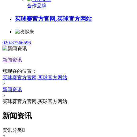
合作品牌
买球赛官方官网,买球官方网站
020-87566596
新闻资讯
您现在的位置：
买球赛官方官网,买球官方网站
>
新闻资讯
>
买球赛官方官网,买球官方网站
新闻资讯
资讯分类
