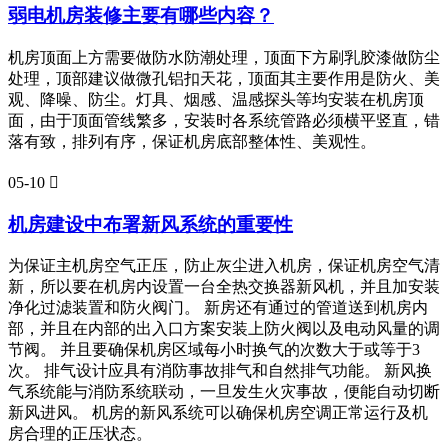
弱电机房装修主要有哪些内容？
机房顶面上方需要做防水防潮处理，顶面下方刷乳胶漆做防尘
处理，顶部建议做微孔铝扣天花，顶面其主要作用是防火、美
观、降噪、防尘。灯具、烟感、温感探头等均安装在机房顶
面，由于顶面管线繁多，安装时各系统管路必须横平竖直，错
落有致，排列有序，保证机房底部整体性、美观性。
05-10

机房建设中布署新风系统的重要性
为保证主机房空气正压，防止灰尘进入机房，保证机房空气清
新，所以要在机房内设置一台全热交换器新风机，并且加安装
净化过滤装置和防火阀门。 新房还有通过的管道送到机房内
部，并且在内部的出入口方案安装上防火阀以及电动风量的调
节阀。 并且要确保机房区域每小时换气的次数大于或等于3
次。 排气设计应具有消防事故排气和自然排气功能。 新风换
气系统能与消防系统联动，一旦发生火灾事故，便能自动切断
新风进风。 机房的新风系统可以确保机房空调正常运行及机
房合理的正压状态。