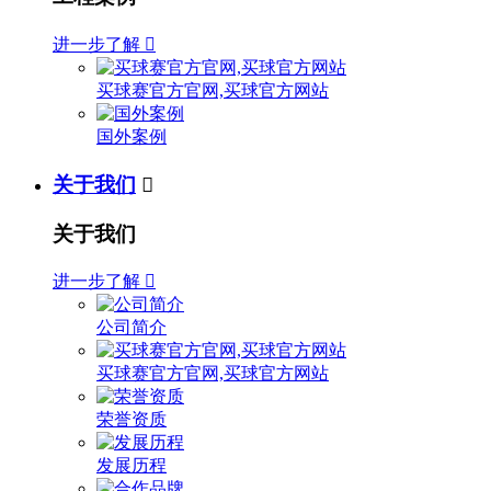
进一步了解

买球赛官方官网,买球官方网站
国外案例
关于我们

关于我们
进一步了解

公司简介
买球赛官方官网,买球官方网站
荣誉资质
发展历程