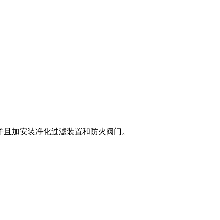
并且加安装净化过滤装置和防火阀门。