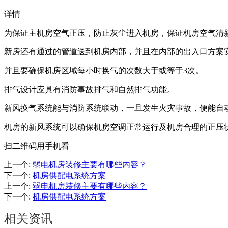
详情
为保证主机房空气正压，防止灰尘进入机房，保证机房空气清
新房还有通过的管道送到机房内部，并且在内部的出入口方案
并且要确保机房区域每小时换气的次数大于或等于3次。
排气设计应具有消防事故排气和自然排气功能。
新风换气系统能与消防系统联动，一旦发生火灾事故，便能自
机房的新风系统可以确保机房空调正常运行及机房合理的正压
扫二维码用手机看
上一个
:
弱电机房装修主要有哪些内容？
下一个
:
机房供配电系统方案
上一个
:
弱电机房装修主要有哪些内容？
下一个
:
机房供配电系统方案
相关资讯