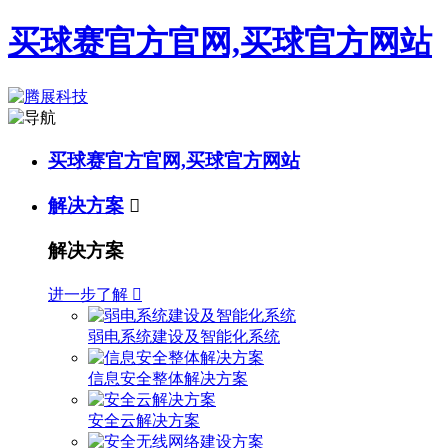
买球赛官方官网,买球官方网站
买球赛官方官网,买球官方网站
解决方案

解决方案
进一步了解

弱电系统建设及智能化系统
信息安全整体解决方案
安全云解决方案