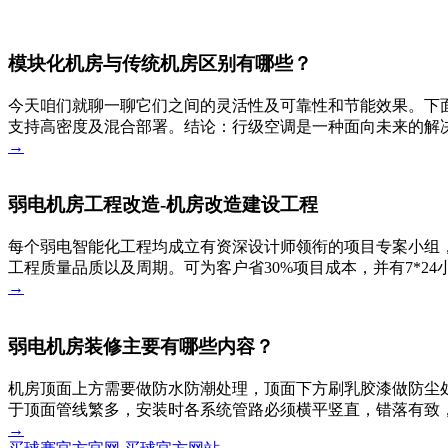
模块化机房与传统机房区别有哪些？
今天咱们就聊一聊它们之间的灵活性及可靠性和节能效果。下
支持高密度及混合部署。结论：行级空调是一种面向未来的解决
→
弱电机房工程改造-机房改造建设工程
每个弱电智能化工程均成立有资深设计师领衔的项目专案小组，
工程质量品质以及周期。可为客户省30%项目成本，并有7*2
→
弱电机房装修主要有哪些内容？
机房顶面上方需要做防水防潮处理，顶面下方刷乳胶漆做防尘
于顶面管线繁多，安装时各系统管路必须横平竖直，错落有致
→