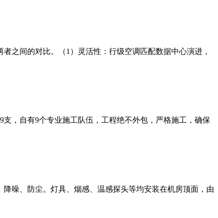
两者之间的对比。（1）灵活性：行级空调匹配数据中心演进，
师9支，自有9个专业施工队伍，工程绝不外包，严格施工，确保
、降噪、防尘。灯具、烟感、温感探头等均安装在机房顶面，由