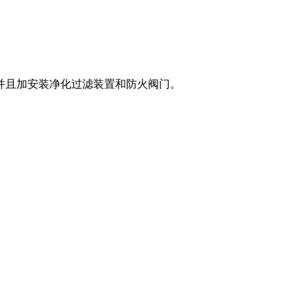
并且加安装净化过滤装置和防火阀门。