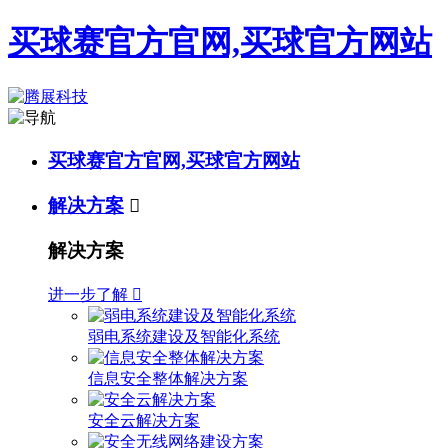
买球赛官方官网,买球官方网站
买球赛官方官网,买球官方网站
解决方案

解决方案
进一步了解

弱电系统建设及智能化系统
信息安全整体解决方案
安全云解决方案