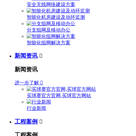
安全无线网络建设方案
智能化机房建设及动环监测
分支组网及移动办公
智能化组网解决方案
新闻资讯

新闻资讯
进一步了解

买球赛官方官网,买球官方网站
行业新闻
工程案例

工程案例