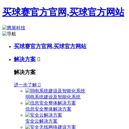
买球赛官方官网,买球官方网站
买球赛官方官网,买球官方网站
解决方案

解决方案
进一步了解

弱电系统建设及智能化系统
信息安全整体解决方案
安全云解决方案